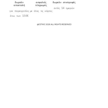
δωρεάν
ασφαλείς
δωρεάν επιστροφές
αποστολή
πληρωμές
εντός 14 ημερών
για παραγγελίες
με όλες τις κάρτες
άνω των 150€
@ESTIKE 2026 ALL RIGHTS RESERVED