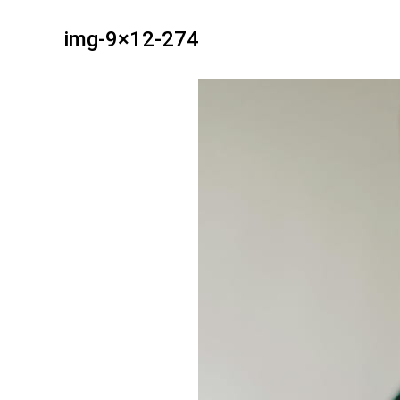
img-9×12-274