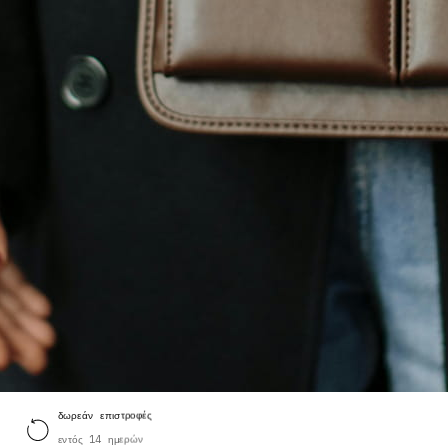
δωρεάν επιστροφές
εντός 14 ημερών