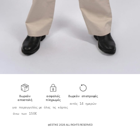
δωρεάν
ασφαλείς
δωρεάν επιστροφές
αποστολή
πληρωμές
εντός 14 ημερών
για παραγγελίες
με όλες τις κάρτες
άνω των 150€
@ESTIKE 2026 ALL RIGHTS RESERVED