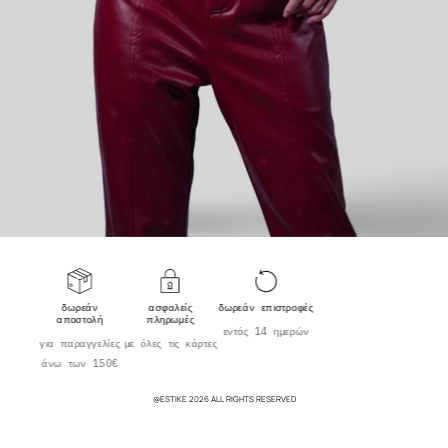
δωρεάν
ασφαλείς
δωρεάν επιστροφές
αποστολή
πληρωμές
εντός 14 ημερών
για παραγγελίες
με όλες τις κάρτες
άνω των 150€
@ESTIKE 2026 ALL RIGHTS RESERVED