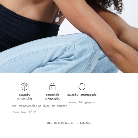
δωρεάν
ασφαλείς
δωρεάν επιστροφές
αποστολή
πληρωμές
εντός 14 ημερών
για παραγγελίες
με όλες τις κάρτες
άνω των 150€
@ESTIKE 2026 ALL RIGHTS RESERVED