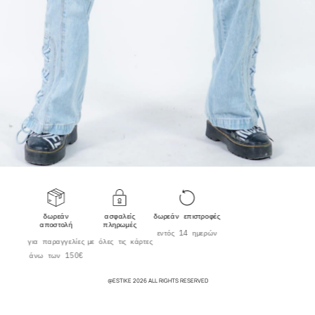
δωρεάν
ασφαλείς
δωρεάν επιστροφές
αποστολή
πληρωμές
εντός 14 ημερών
για παραγγελίες
με όλες τις κάρτες
άνω των 150€
@ESTIKE 2026 ALL RIGHTS RESERVED