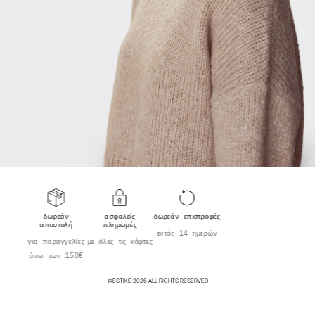
δωρεάν
ασφαλείς
δωρεάν επιστροφές
αποστολή
πληρωμές
εντός 14 ημερών
για παραγγελίες
με όλες τις κάρτες
άνω των 150€
@ESTIKE 2026 ALL RIGHTS RESERVED