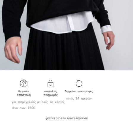
δωρεάν
ασφαλείς
δωρεάν επιστροφές
αποστολή
πληρωμές
εντός 14 ημερών
για παραγγελίες
με όλες τις κάρτες
άνω των 150€
@ESTIKE 2026 ALL RIGHTS RESERVED