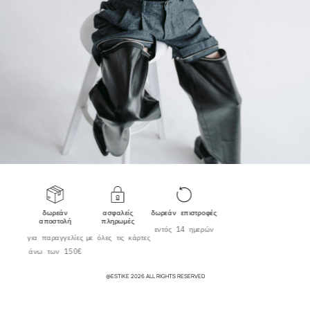
δωρεάν
ασφαλείς
δωρεάν επιστροφές
αποστολή
πληρωμές
εντός 14 ημερών
για παραγγελίες
με όλες τις κάρτες
άνω των 150€
@ESTIKE 2026 ALL RIGHTS RESERVED