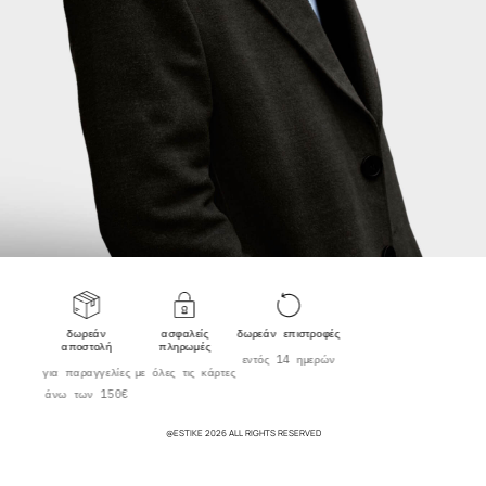
δωρεάν
ασφαλείς
δωρεάν επιστροφές
αποστολή
πληρωμές
εντός 14 ημερών
για παραγγελίες
με όλες τις κάρτες
άνω των 150€
@ESTIKE 2026 ALL RIGHTS RESERVED