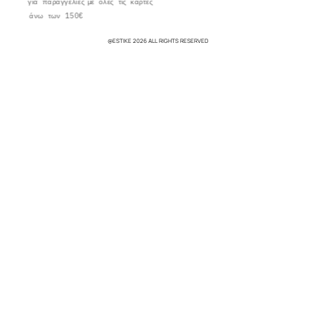
για παραγγελίες
με όλες τις κάρτες
άνω των 150€
@ESTIKE 2026 ALL RIGHTS RESERVED