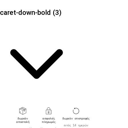
caret-down-bold (3)
δωρεάν
ασφαλείς
δωρεάν επιστροφές
αποστολή
πληρωμές
εντός 14 ημερών