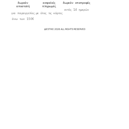
δωρεάν
ασφαλείς
δωρεάν επιστροφές
αποστολή
πληρωμές
εντός 14 ημερών
για παραγγελίες
με όλες τις κάρτες
άνω των 150€
@ESTIKE 2026 ALL RIGHTS RESERVED