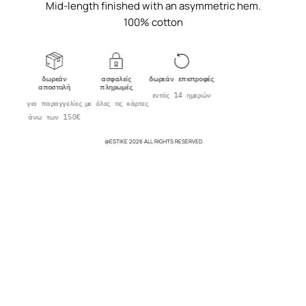
Mid-length finished with an asymmetric hem.
100% cotton
δωρεάν
ασφαλείς
δωρεάν επιστροφές
αποστολή
πληρωμές
εντός 14 ημερών
για παραγγελίες
με όλες τις κάρτες
άνω των 150€
@ESTIKE 2026 ALL RIGHTS RESERVED