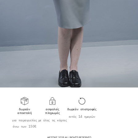
δωρεάν
ασφαλείς
δωρεάν επιστροφές
αποστολή
πληρωμές
εντός 14 ημερών
για παραγγελίες
με όλες τις κάρτες
άνω των 150€
@ESTIKE 2026 ALL RIGHTS RESERVED