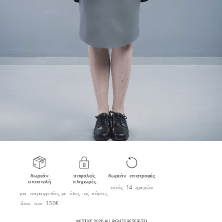
δωρεάν
ασφαλείς
δωρεάν επιστροφές
αποστολή
πληρωμές
εντός 14 ημερών
για παραγγελίες
με όλες τις κάρτες
άνω των 150€
@ESTIKE 2026 ALL RIGHTS RESERVED