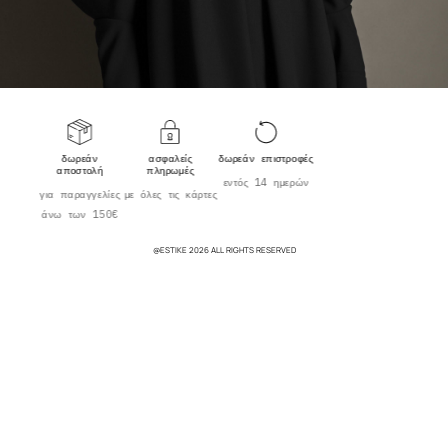
δωρεάν
ασφαλείς
δωρεάν επιστροφές
αποστολή
πληρωμές
εντός 14 ημερών
για παραγγελίες
με όλες τις κάρτες
άνω των 150€
@ESTIKE 2026 ALL RIGHTS RESERVED