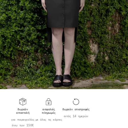
δωρεάν
ασφαλείς
δωρεάν επιστροφές
αποστολή
πληρωμές
εντός 14 ημερών
για παραγγελίες
με όλες τις κάρτες
άνω των 150€