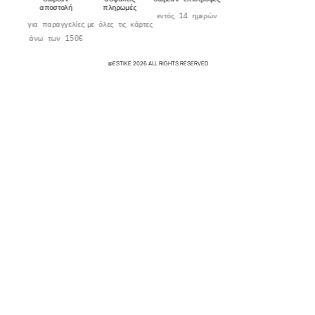
αποστολή
πληρωμές
εντός 14 ημερών
για παραγγελίες
με όλες τις κάρτες
άνω των 150€
@ESTIKE 2026 ALL RIGHTS RESERVED