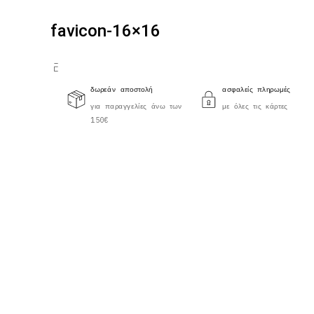
favicon-16×16
δωρεάν αποστολή
ασφαλείς πληρωμές
για παραγγελίες άνω των
με όλες τις κάρτες
150€