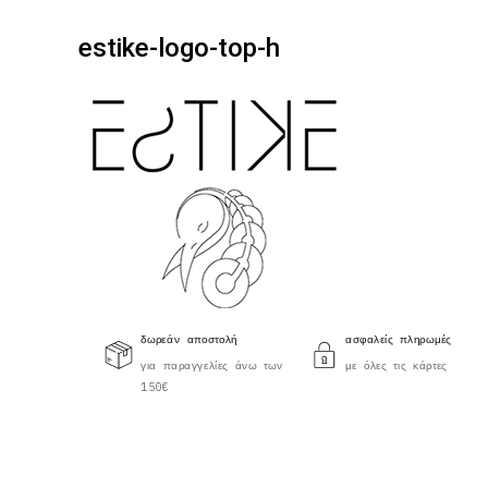
estike-logo-top-h
δωρεάν αποστολή
ασφαλείς πληρωμές
για παραγγελίες άνω των
με όλες τις κάρτες
150€