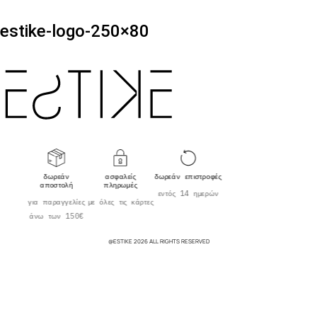
estike-logo-250×80
δωρεάν
ασφαλείς
δωρεάν επιστροφές
αποστολή
πληρωμές
εντός 14 ημερών
για παραγγελίες
με όλες τις κάρτες
άνω των 150€
@ESTIKE 2026 ALL RIGHTS RESERVED