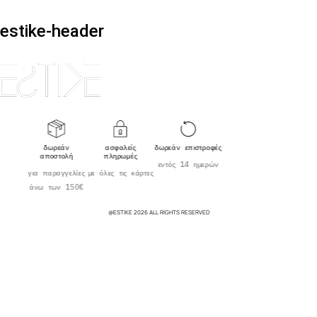
estike-header
δωρεάν
ασφαλείς
δωρεάν επιστροφές
αποστολή
πληρωμές
εντός 14 ημερών
για παραγγελίες
με όλες τις κάρτες
άνω των 150€
@ESTIKE 2026 ALL RIGHTS RESERVED