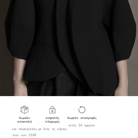
δωρεάν
ασφαλείς
δωρεάν επιστροφές
αποστολή
πληρωμές
εντός 14 ημερών
για παραγγελίες
με όλες τις κάρτες
άνω των 150€