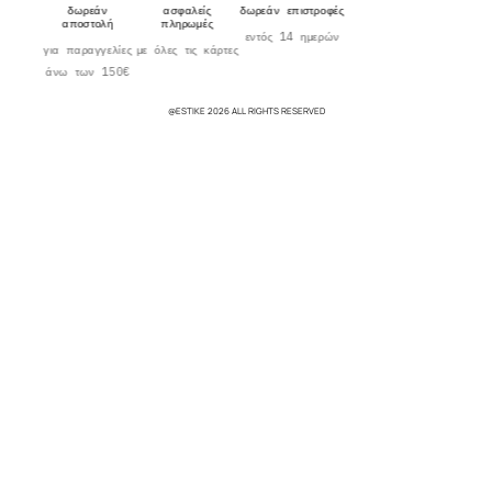
δωρεάν
ασφαλείς
δωρεάν επιστροφές
αποστολή
πληρωμές
εντός 14 ημερών
για παραγγελίες
με όλες τις κάρτες
άνω των 150€
@ESTIKE 2026 ALL RIGHTS RESERVED