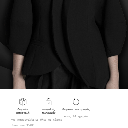
δωρεάν
ασφαλείς
δωρεάν επιστροφές
αποστολή
πληρωμές
εντός 14 ημερών
για παραγγελίες
με όλες τις κάρτες
άνω των 150€