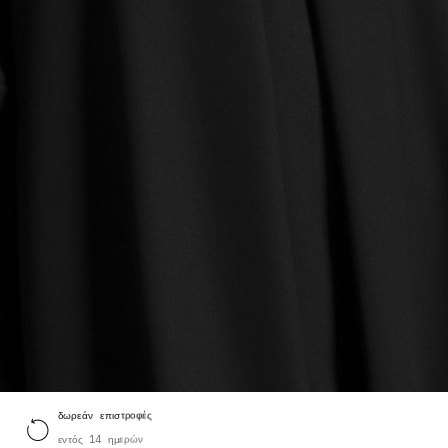
δωρεάν επιστροφές
εντός 14 ημερών