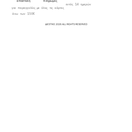
αποστολή
πληρωμές
εντός 14 ημερών
για παραγγελίες
με όλες τις κάρτες
άνω των 150€
@ESTIKE 2026 ALL RIGHTS RESERVED