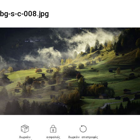
bg-s-c-008.jpg
δωρεάν
ασφαλείς
δωρεάν επιστροφές