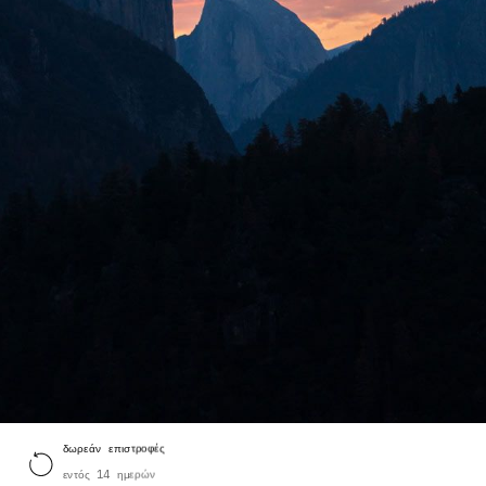
δωρεάν επιστροφές
εντός 14 ημερών