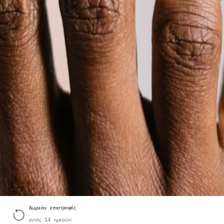
δωρεάν επιστροφές
εντός 14 ημερών