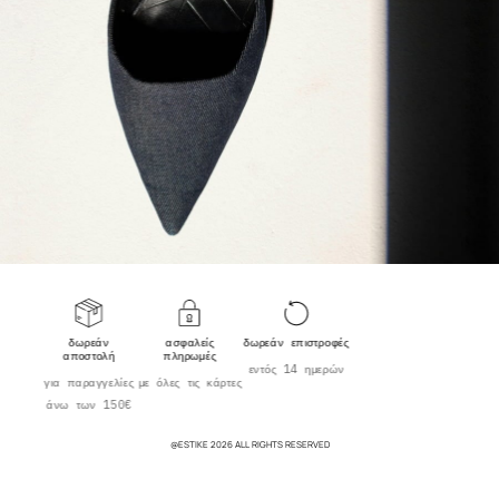
δωρεάν
ασφαλείς
δωρεάν επιστροφές
αποστολή
πληρωμές
εντός 14 ημερών
για παραγγελίες
με όλες τις κάρτες
άνω των 150€
@ESTIKE 2026 ALL RIGHTS RESERVED