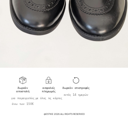
δωρεάν
ασφαλείς
δωρεάν επιστροφές
αποστολή
πληρωμές
εντός 14 ημερών
για παραγγελίες
με όλες τις κάρτες
άνω των 150€
@ESTIKE 2026 ALL RIGHTS RESERVED