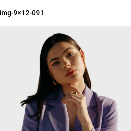
img-9×12-091