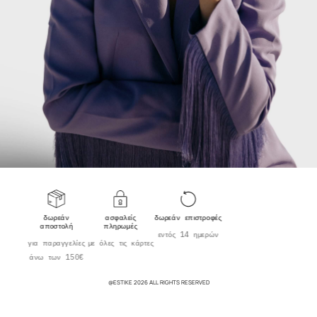
δωρεάν
ασφαλείς
δωρεάν επιστροφές
αποστολή
πληρωμές
εντός 14 ημερών
για παραγγελίες
με όλες τις κάρτες
άνω των 150€
@ESTIKE 2026 ALL RIGHTS RESERVED